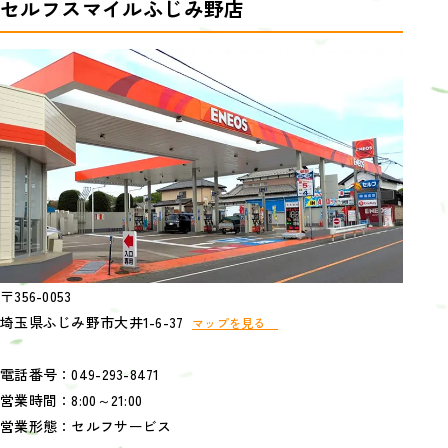
セルフスマイルふじみ野店
〒356-0053
埼玉県ふじみ野市大井1-6-37
マップを見る
電話番号：049-293-8471
営業時間：8:00～21:00
営業形態：セルフサービス