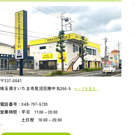
〒337-0041
埼玉県さいたま市見沼区南中丸266-5
マップを見る
電話番号：048-797-6720
営業時間：平日 11:00～20:00
土日祝 10:00～20:00