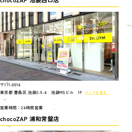
〒171-0014
東京都 豊島区 池袋2-9-4 池袋MSビル 1F
マップを見る
営業時間：24時間営業
chocoZAP 浦和常盤店