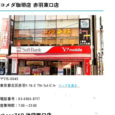
コメダ珈琲店 赤羽東口店
〒115-0045
東京都北区赤羽1-16-2 TN-1stビル
マップを見る
電話番号：03-6903-8717
営業時間：7:00～23:00
chocoZAP 池袋西口店