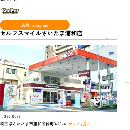
店舗Instagram
セルフスマイルさいたま浦和店
〒330-0062
埼玉県さいたま市浦和区仲町3-13-4
マップを見る