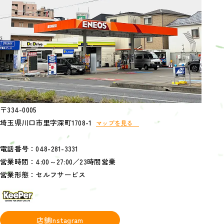
〒334-0005
埼玉県川口市里字深町1708-1
マップを見る
電話番号：048-281-3331
営業時間：4:00～27:00／23時間営業
営業形態：セルフサービス
店舗Instagram