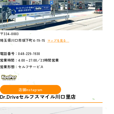
〒334-0003
埼玉県川口市坂下町4-19-15
マップを見る
電話番号：048-229-1930
営業時間：4:00～27:00／23時間営業
営業形態：セルフサービス
店舗Instagram
Dr.Driveセルフスマイル川口里店