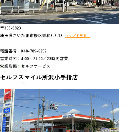
〒338-0823
埼玉県さいたま市桜区栄和3-3-18
マップを見る
電話番号：048-789-6252
営業時間：4:00～27:00／23時間営業
営業形態：セルフサービス
セルフスマイル所沢小手指店