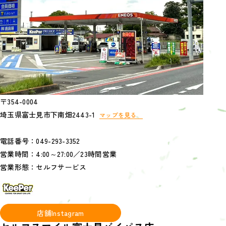
〒354-0004
埼玉県富士見市下南畑2443-1
マップを見る
電話番号：049-293-3352
営業時間：4:00～27:00／23時間営業
営業形態：セルフサービス
店舗Instagram