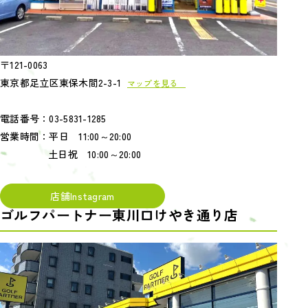
〒121-0063
東京都足立区東保木間2-3-1
マップを見る
電話番号：03-5831-1285
営業時間：平日 11:00～20:00
土日祝 10:00～20:00
店舗Instagram
ゴルフパートナー東川口けやき通り店