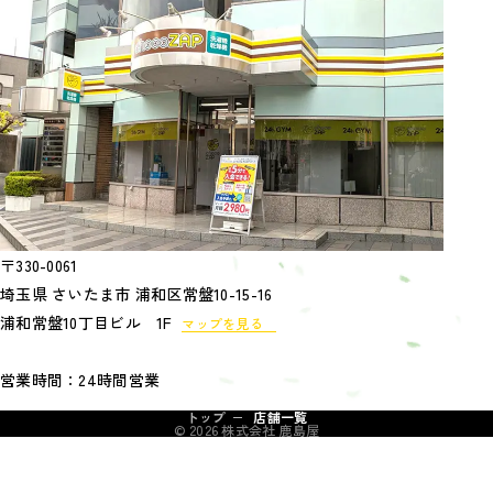
〒330-0061
埼玉県 さいたま市 浦和区常盤10-15-16
浦和常盤10丁目ビル 1F
マップを見る
営業時間：24時間営業
トップ
店舗一覧
© 2026 株式会社 鹿島屋