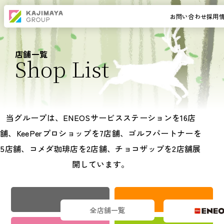
お問い合わせ
採用
店
舗
一
覧
S
h
o
p
L
i
s
t
当グループは、ENEOSサービスステーションを16店
舗、
KeePerプロショップを7店舗、ゴルフパートナーを
5店舗、
コメダ珈琲店を2店舗、チョコザップを2店舗展
開しています。
全店舗一覧