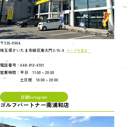
〒336-0964
埼玉県さいたま市緑区東大門3-15-9
マップを見る
電話番号：048-812-6101
営業時間：平日 11:00～20:00
土日祝 10:00～20:00
店舗Instagram
ゴルフパートナー南浦和店